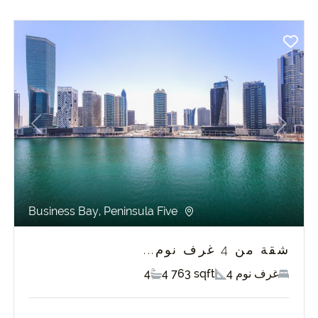
revious
Next
Pr
Business Bay, Peninsula Five
شقة من 4 غرف نوم...
4 غرف نوم
4 763 sqft
4