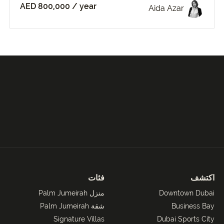
AED 800,000
/ year
Aida Azar
اكتشف
فئات
Downtown Dubai
منزل Palm Jumeirah
Business Bay
شقة Palm Jumeirah
Signature Villas
Dubai Sports City