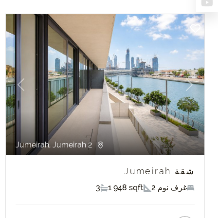
evious
Next
Jumeirah, Jumeirah 2
شقة Jumeirah
2 غرف نوم
1 948 sqft
3