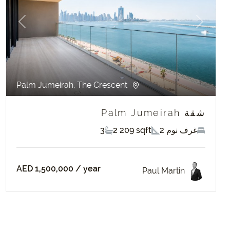
evious
Next
Palm Jumeirah, The Crescent
شقة Palm Jumeirah
2 غرف نوم
2 209 sqft
3
AED 1,500,000
/ year
Paul Martin