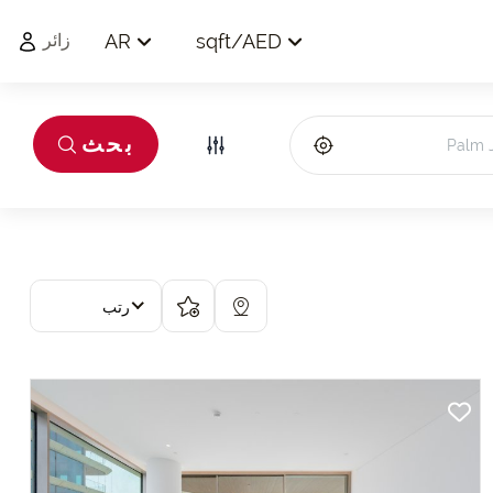
AR
sqft
/
AED
زائر
بحث
رتب