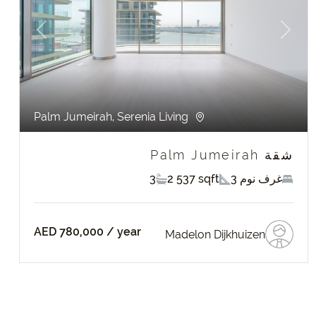
Previous
Next
P
Palm Jumeirah, Serenia Living
شقة Palm Jumeirah
3 غرف نوم
2 537 sqft
3
AED 780,000
/ year
Madelon Dijkhuizen