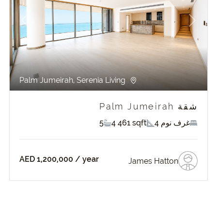
revious
Next
Pr
Palm Jumeirah, Serenia Living
شقة Palm Jumeirah
4 غرف نوم
4 461 sqft
5
AED 1,200,000
/ year
James Hatton