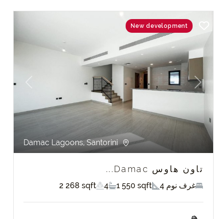
New development
Previous
Next
P
Damac Lagoons, Santorini
تاون هاوس Damac...
4 غرف نوم
1 550 sqft
4
2 268 sqft