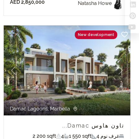
AED 2,850,000
Natasha Howe
New development
evious
Next
Damac Lagoons, Marbella
تاون هاوس Damac...
4 غرف نوم
1 550 sqft
4
2 200 sqft