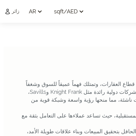
AR
sqft
/
AED
زائر
خبرة تزيد عن 16 عاماً في قطاع العقارات، وتمتلك فهماً عميقاً للسوق وشغفاً
كبيراً بتجاوز توقعات العملاء. عملت مع شركات دولية رائدة مثل Knight Frank وSavills،
ناشئة، مما منحها رؤية واسعة وشبكة قوية من
المستقبلية، حيث تساعد عملاءها على التعامل بثقة مع
الحافل بتحقيق المبيعات وبناء علاقات طويلة الأمد،