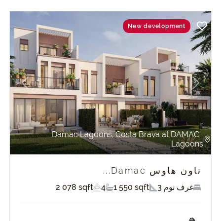
New development
revious
Next
Pr
Damac Lagoons, Costa Brava at DAMAC
Lagoons
تاون هاوس Damac...
3 غرف نوم
1 550 sqft
4
2 078 sqft