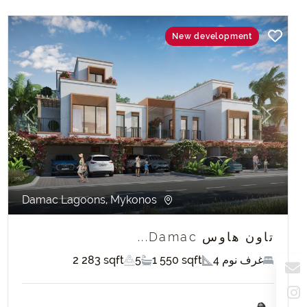
New development
evious
Next
Damac Lagoons, Mykonos
تاون هاوس Damac...
4 غرف نوم
1 550 sqft
5
2 283 sqft