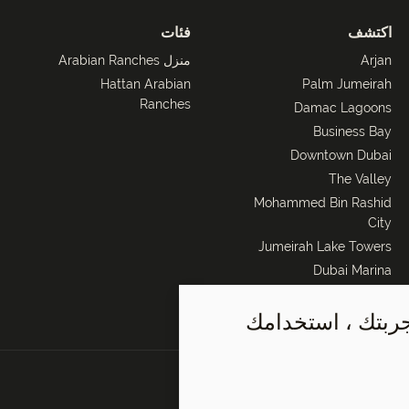
اكتشف
فئات
Arjan
منزل Arabian Ranches
Hattan Arabian
Palm Jumeirah
Ranches
Damac Lagoons
Business Bay
Downtown Dubai
The Valley
Mohammed Bin Rashid
City
Jumeirah Lake Towers
Dubai Marina
Al Barari
جربتك ، استخدامك