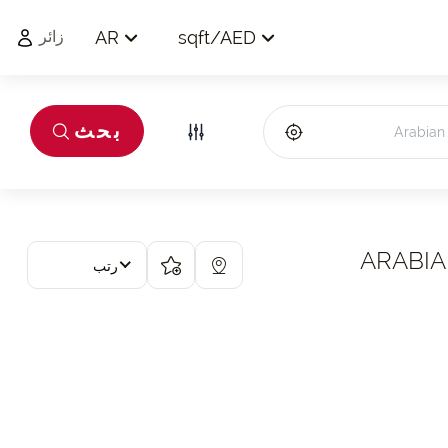
AR
sqft
/
AED
زائر
بحث
رتب