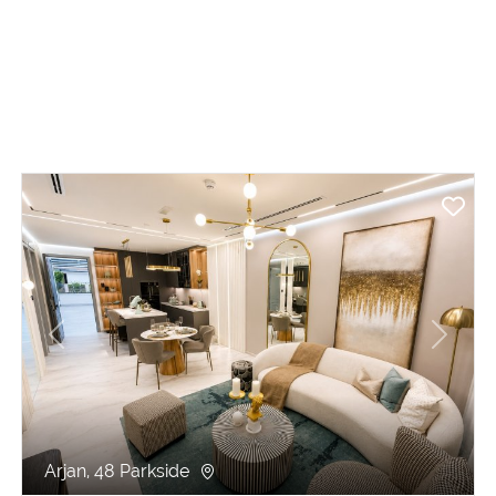
revious
Next
Pr
Arjan, 48 Parkside