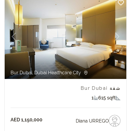
revious
Next
Bur Dubai, Dubai Healthcare City
شقة Bur Dubai
1
615 sqft
AED 1,150,000
Diana URREGO