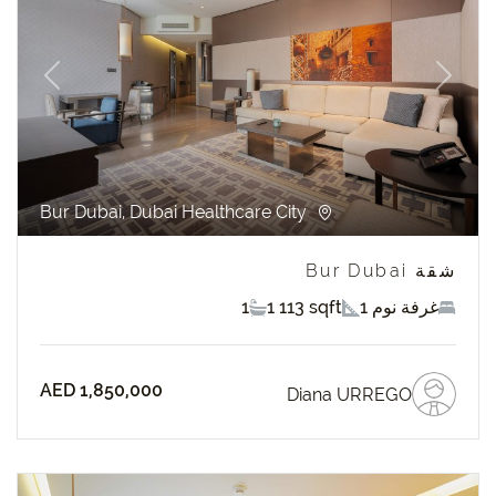
revious
Next
Bur Dubai, Dubai Healthcare City
شقة Bur Dubai
1 غرفة نوم
1 113 sqft
1
AED 1,850,000
Diana URREGO