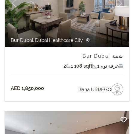
revious
Next
Bur Dubai, Dubai Healthcare City
شقة Bur Dubai
1 غرفة نوم
1 108 sqft
2
AED 1,850,000
Diana URREGO