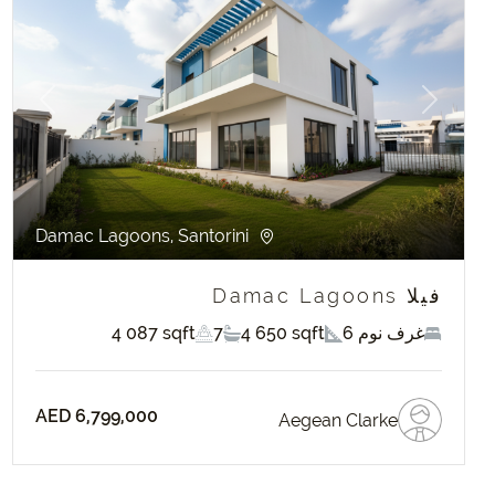
evious
Next
Damac Lagoons, Santorini
فيلا Damac Lagoons
6 غرف نوم
4 650 sqft
7
4 087 sqft
AED 6,799,000
Aegean Clarke