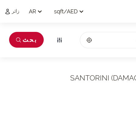
AR
sqft
/
AED
زائر
بحث