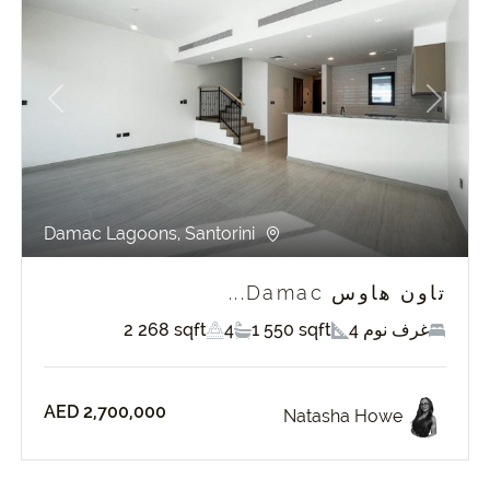
revious
Next
Pr
Damac Lagoons, Santorini
تاون هاوس Damac...
4 غرف نوم
1 550 sqft
4
2 268 sqft
AED 2,700,000
Natasha Howe