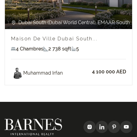
Dubai South (Dubai World Central), EMAAR South
Maison De Ville Dubai South...
4 Chambres
2 738 sqft
5
4 100 000 AED
Muhammad Irfan