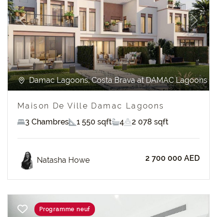
Previous
Next
Damac Lagoons, Costa Brava at DAMAC Lagoons
Maison De Ville Damac Lagoons
3 Chambres
1 550 sqft
4
2 078 sqft
2 700 000 AED
Natasha Howe
Programme neuf