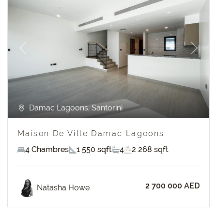
Previous
Next
Damac Lagoons, Santorini
Maison De Ville Damac Lagoons
4 Chambres
1 550 sqft
4
2 268 sqft
2 700 000 AED
Natasha Howe