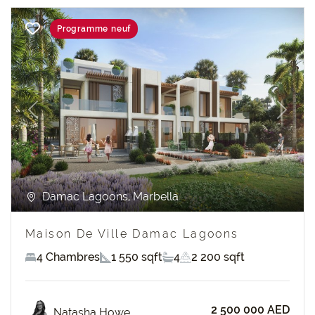
Programme neuf
Previous
Next
Damac Lagoons, Marbella
Maison De Ville Damac Lagoons
4 Chambres
1 550 sqft
4
2 200 sqft
2 500 000 AED
Natasha Howe