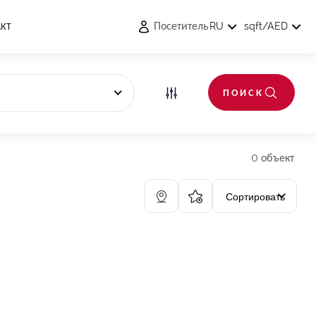
Посетитель
АКТ
RU
sqft
/
AED
ПОИСК
0 объект
Сортировать