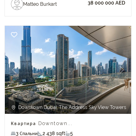
38 000 000 AED
Matteo Burkart
Previous
Next
Downtown Dubai, The Address Sky View Towers
Квартира Downtown...
3 Спальни
2 438 sqft
5