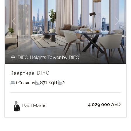
Previous
Next
DIFC, Heights Tower by DIFC
Квартира DIFC
1 Спальня
871 sqft
2
4 029 000 AED
Paul Martin