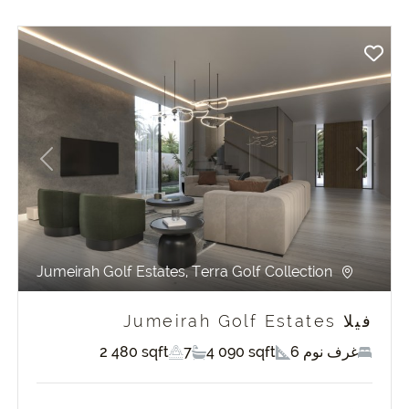
revious
Next
Pr
Jumeirah Golf Estates, Terra Golf Collection
فيلا Jumeirah Golf Estates
6 غرف نوم
4 090 sqft
7
2 480 sqft