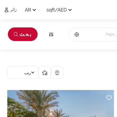
AR
sqft
/
AED
زائر
بحث
رتب