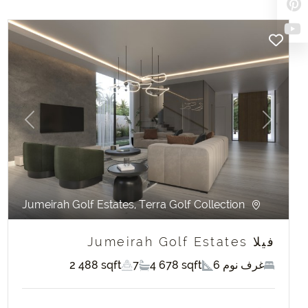
evious
Next
Jumeirah Golf Estates, Terra Golf Collection
فيلا Jumeirah Golf Estates
6 غرف نوم
4 678 sqft
7
2 488 sqft