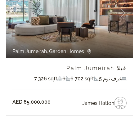
revious
Next
Pr
Palm Jumeirah, Garden Homes
فيلا Palm Jumeirah
5 غرف نوم
6 702 sqft
6
7 326 sqft
AED 65,000,000
James Hatton