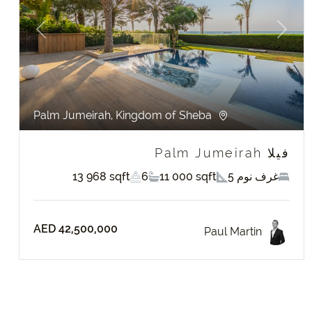
Previous
Next
P
Palm Jumeirah, Kingdom of Sheba
فيلا Palm Jumeirah
5 غرف نوم
11 000 sqft
6
13 968 sqft
AED 42,500,000
Paul Martin