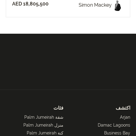
AED 18,805,500
Simon Mackey
اكتشف
فئات
Arjan
شقة Palm Jumeirah
Damac Lagoons
منزل Palm Jumeirah
Business Bay
كنة Palm Jumeirah