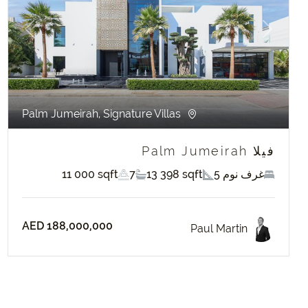
evious
Next
Palm Jumeirah, Signature Villas
فيلا Palm Jumeirah
5 غرف نوم
13 398 sqft
7
11 000 sqft
AED 188,000,000
Paul Martin